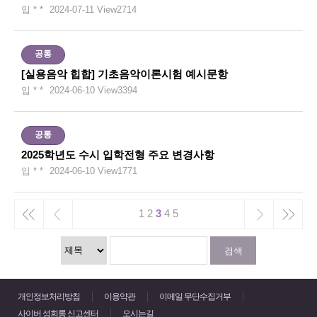
입 * *
2024-07-11
View
2714
공통
[실용음악 힙합] 기초음악이론시험 예시문항
입 * *
2024-06-10
View
3394
공통
2025학년도 수시 입학전형 주요 변경사항
입 * *
2024-06-10
View
1771
1
2
3
4
5
검색
개인정보처리방침
이용약관
이메일 무단수집거부
사이버 성희롱 신고센터
오시는길