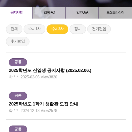
공지사항
입학FAQ
입학Q&A
모집요강신청
전체
수시1차
수시2차
정시
전기편입
후기편입
공통
2025학년도 신입생 공지사항 (2025.02.06.)
학 * *
2025-02-06
View
3820
공통
2025학년도 1학기 생활관 모집 안내
학 * *
2024-12-13
View
2578
공통