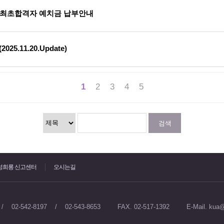
 최초합격자 예치금 납부안내
5.11.20.Update)
1
2
3
4
5
검색
성희롱 신고센터
오시는길
 / 02-542-8197 / 02-543-8653
FAX. 02-517-1392
E-Mail. kua