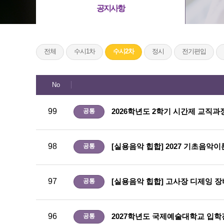
공지사항
전체
수시1차
수시2차
정시
전기편입
No
99
2026학년도 2학기 시간제 교직과
공통
98
[실용음악 힙합] 2027 기초음악
공통
97
[실용음악 힙합] 고사장 디제잉 장비현황
공통
96
2027학년도 국제예술대학교 입
공통