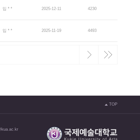
입 * *
2025-12-11
4230
입 * *
2025-11-19
4493
TOP
@kua.ac.kr