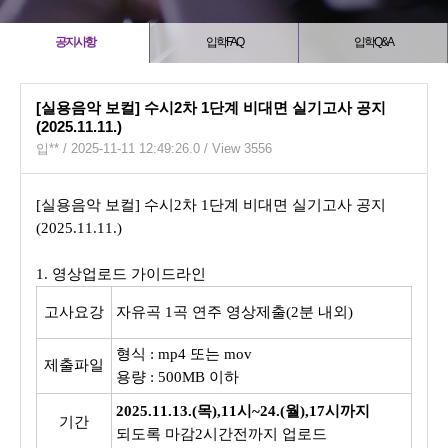
공지사항
입학FAQ
입학Q&A
[실용음악 보컬] 수시2차 1단계 비대면 실기고사 공지
(2025.11.11.)
입**
/ 2025-11-11 12:49:26.0 / View 3556
[실용음악 보컬] 수시2차 1단계 비대면 실기고사 공지
(2025.11.11.)
1. 영상업로드 가이드라인
고사요강
자유곡 1곡 연주 영상제출(2분 내외)
형식 : mp4 또는 mov
제출파일
용량 : 500MB 이하
2025.11
.13.(목),11시~24.(월),17시까지
기간
되도록 마감2시간전까지 업로드