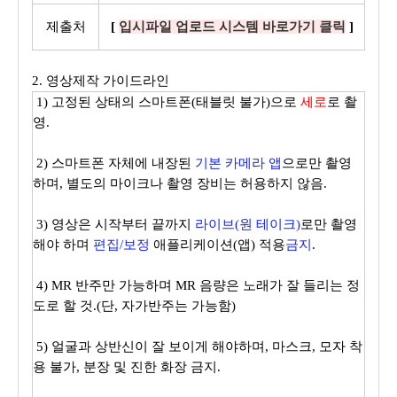
제출처
[
입시파일 업로드 시스템 바로가기 클릭
]
2. 영상제작 가이드라인
1) 고정된 상태의
스마트폰(태블릿 불가)으로
세로
로 촬
영.
2) 스마트폰 자체에 내장된
기본 카메라 앱
으
로만 촬영
하며,
별도의 마이크나 촬영 장비는 허용하지 않음.
3) 영상은 시작부터 끝까지
라이브(
원 테이크
)
로만 촬영
해야 하며
편집/보정
애플리케이션(앱) 적용
금지
.
4) MR 반주만 가능하며 MR 음량은 노래가 잘 들리는 정
도로 할 것.(단, 자가반주는 가능함)
5) 얼굴과 상반신이 잘 보이게 해야하며, 마스크, 모자 착
용 불가, 분장 및 진한 화장 금지.