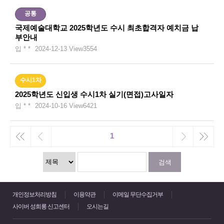
공통
국제예술대학교 2025학년도 수시 최초합격자 예치금 납
부안내
입 * *
2024-12-13
View
3554
수시1차
2025학년도 신입생 수시1차 실기(면접)고사일자
입 * *
2024-10-16
View
6421
1
검색
개인정보처리방침
이용약관
이메일 무단수집거부
사이버 성희롱 신고센터
오시는길