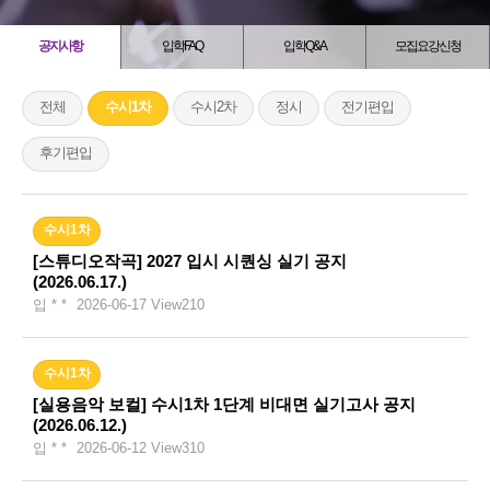
공지사항
입학FAQ
입학Q&A
모집요강신청
전체
수시1차
수시2차
정시
전기편입
후기편입
수시1차
[스튜디오작곡] 2027 입시 시퀀싱 실기 공지
(2026.06.17.)
입 * *
2026-06-17
View
210
수시1차
[실용음악 보컬] 수시1차 1단계 비대면 실기고사 공지
(2026.06.12.)
입 * *
2026-06-12
View
310